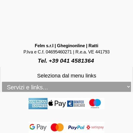
Felm s.r.l | Gheginonline | Ratti
P.Iva e C.f. 04695460271 | R.e.a. VE 441793
Tel. +39 041 4581364
Seleziona dal menu links