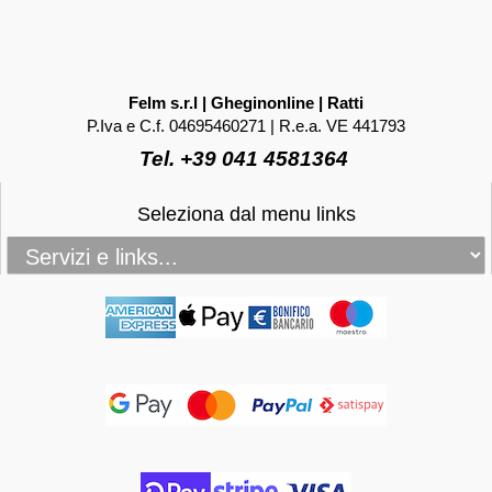
Felm s.r.l | Gheginonline | Ratti
P.Iva e C.f. 04695460271 | R.e.a. VE 441793
Tel. +39 041 4581364
Seleziona dal menu links