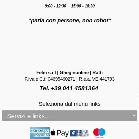
9:00 - 12:30 15:00 - 18:30
"parla con persone, non robot"
Felm s.r.l | Gheginonline | Ratti
P.Iva e C.f. 04695460271 | R.e.a. VE 441793
Tel. +39 041 4581364
Seleziona dal menu links