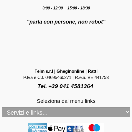
9:00 - 12:30 15:00 - 18:30
"parla con persone, non robot"
Felm s.r.l | Gheginonline | Ratti
P.Iva e C.f. 04695460271 | R.e.a. VE 441793
Tel. +39 041 4581364
Seleziona dal menu links