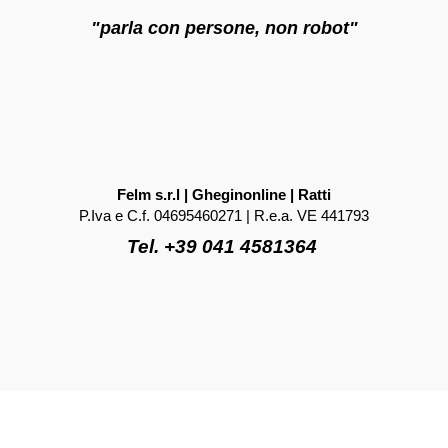
"parla con persone, non robot"
Felm s.r.l | Gheginonline | Ratti
P.Iva e C.f. 04695460271 | R.e.a. VE 441793
Tel. +39 041 4581364