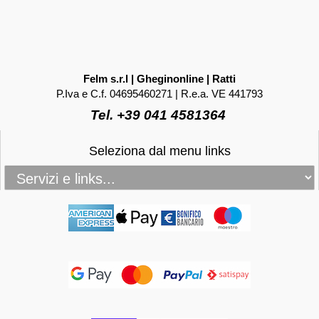
Felm s.r.l | Gheginonline | Ratti
P.Iva e C.f. 04695460271 | R.e.a. VE 441793
Tel. +39 041 4581364
Seleziona dal menu links