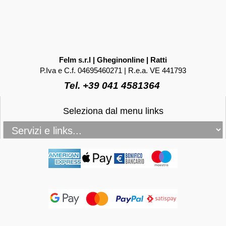
Felm s.r.l | Gheginonline | Ratti
P.Iva e C.f. 04695460271 | R.e.a. VE 441793
Tel. +39 041 4581364
Seleziona dal menu links