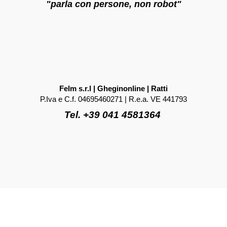
"parla con persone, non robot"
Felm s.r.l | Gheginonline | Ratti
P.Iva e C.f. 04695460271 | R.e.a. VE 441793
Tel. +39 041 4581364