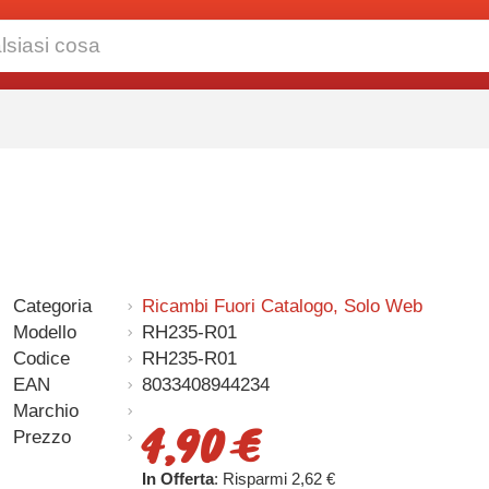
Categoria
Ricambi Fuori Catalogo, Solo Web
Modello
RH235-R01
Codice
RH235-R01
EAN
8033408944234
Marchio
4,90 €
Prezzo
In Offerta
: Risparmi 2,62 €