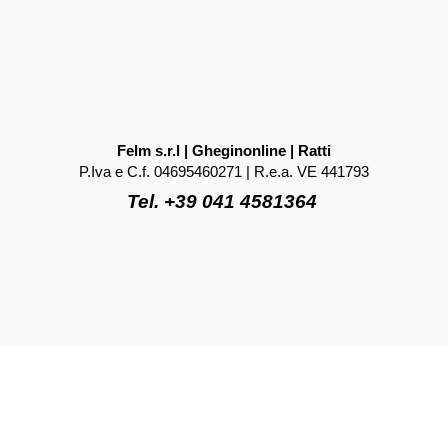
Felm s.r.l | Gheginonline | Ratti
P.Iva e C.f. 04695460271 | R.e.a. VE 441793
Tel. +39 041 4581364