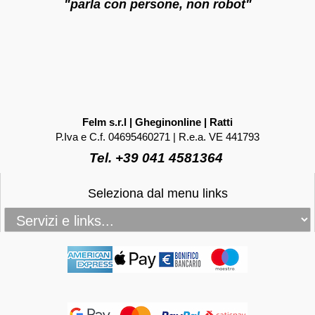
"parla con persone, non robot"
Felm s.r.l | Gheginonline | Ratti
P.Iva e C.f. 04695460271 | R.e.a. VE 441793
Tel. +39 041 4581364
Seleziona dal menu links