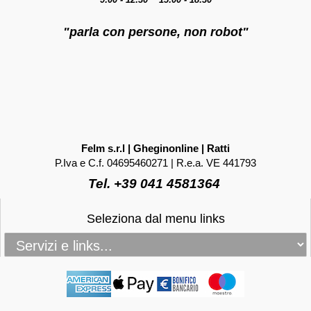
"parla con persone, non robot"
Felm s.r.l | Gheginonline | Ratti
P.Iva e C.f. 04695460271 | R.e.a. VE 441793
Tel. +39 041 4581364
Seleziona dal menu links