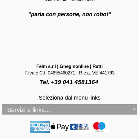
"parla con persone, non robot"
Felm s.r.l | Gheginonline | Ratti
P.Iva e C.f. 04695460271 | R.e.a. VE 441793
Tel. +39 041 4581364
Seleziona dal menu links