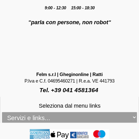
9:00 - 12:30 15:00 - 18:30
"parla con persone, non robot"
Felm s.r.l | Gheginonline | Ratti
P.Iva e C.f. 04695460271 | R.e.a. VE 441793
Tel. +39 041 4581364
Seleziona dal menu links