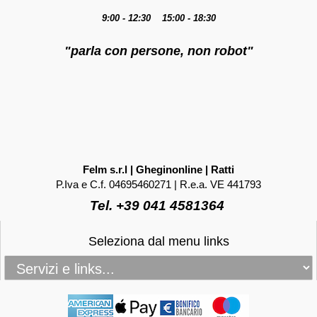
9:00 - 12:30 15:00 - 18:30
"parla con persone, non robot"
Felm s.r.l | Gheginonline | Ratti
P.Iva e C.f. 04695460271 | R.e.a. VE 441793
Tel. +39 041 4581364
Seleziona dal menu links