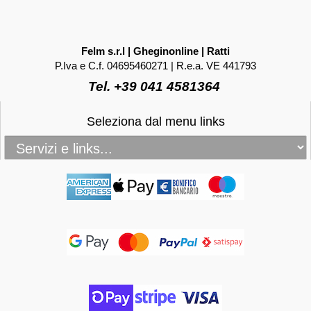
Felm s.r.l | Gheginonline | Ratti
P.Iva e C.f. 04695460271 | R.e.a. VE 441793
Tel. +39 041 4581364
Seleziona dal menu links