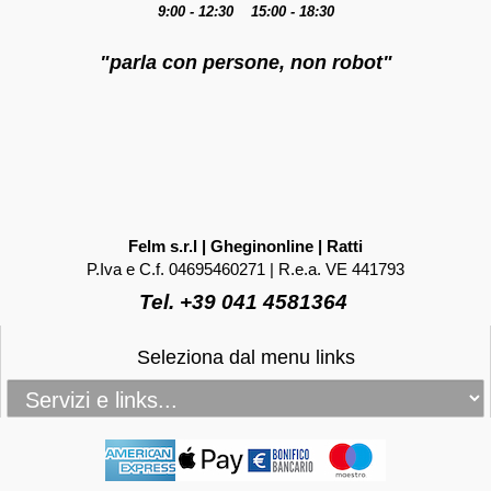
9:00 - 12:30 15:00 - 18:30
"parla con persone, non robot"
Felm s.r.l | Gheginonline | Ratti
P.Iva e C.f. 04695460271 | R.e.a. VE 441793
Tel. +39 041 4581364
Seleziona dal menu links