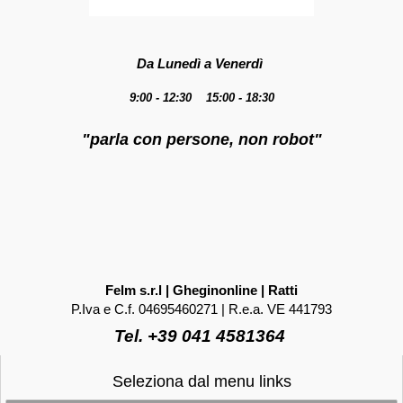
Da Lunedì a Venerdì
9:00 - 12:30 15:00 - 18:30
"parla con persone, non robot"
Felm s.r.l | Gheginonline | Ratti
P.Iva e C.f. 04695460271 | R.e.a. VE 441793
Tel. +39 041 4581364
Seleziona dal menu links