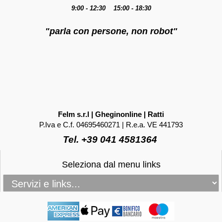
9:00 - 12:30 15:00 - 18:30
"parla con persone, non robot"
Felm s.r.l | Gheginonline | Ratti
P.Iva e C.f. 04695460271 | R.e.a. VE 441793
Tel. +39 041 4581364
Seleziona dal menu links