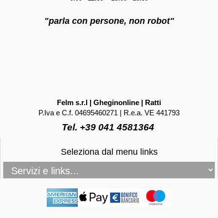
"parla con persone, non robot"
Felm s.r.l | Gheginonline | Ratti
P.Iva e C.f. 04695460271 | R.e.a. VE 441793
Tel. +39 041 4581364
Seleziona dal menu links