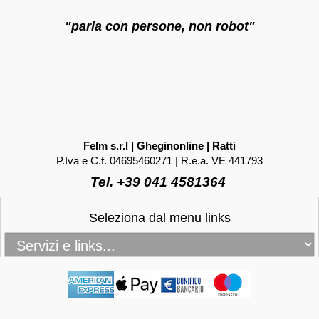
"parla con persone, non robot"
Felm s.r.l | Gheginonline | Ratti
P.Iva e C.f. 04695460271 | R.e.a. VE 441793
Tel. +39 041 4581364
Seleziona dal menu links