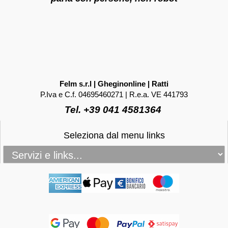
Felm s.r.l | Gheginonline | Ratti
P.Iva e C.f. 04695460271 | R.e.a. VE 441793
Tel. +39 041 4581364
Seleziona dal menu links