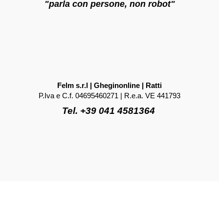
"parla con persone, non robot"
Felm s.r.l | Gheginonline | Ratti
P.Iva e C.f. 04695460271 | R.e.a. VE 441793
Tel. +39 041 4581364