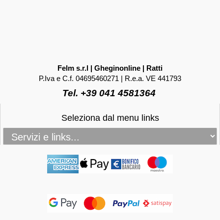
Felm s.r.l | Gheginonline | Ratti
P.Iva e C.f. 04695460271 | R.e.a. VE 441793
Tel. +39 041 4581364
Seleziona dal menu links