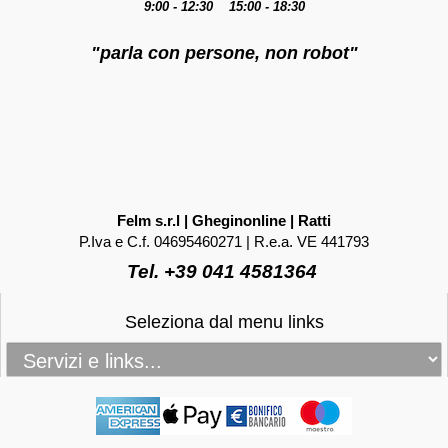
9:00 - 12:30 15:00 - 18:30
"parla con persone, non robot"
Felm s.r.l | Gheginonline | Ratti
P.Iva e C.f. 04695460271 | R.e.a. VE 441793
Tel. +39 041 4581364
Seleziona dal menu links