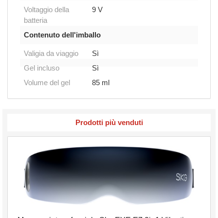
Voltaggio della
9 V
batteria
Contenuto dell'imballo
Valigia da viaggio
Sì
Gel incluso
Sì
Volume del gel
85 ml
Prodotti più venduti