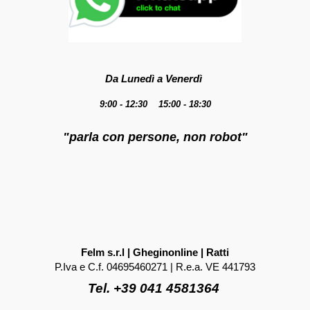
Da Lunedì a Venerdì
9:00 - 12:30 15:00 - 18:30
"parla con persone, non robot"
Felm s.r.l | Gheginonline | Ratti
P.Iva e C.f. 04695460271 | R.e.a. VE 441793
Tel. +39 041 4581364