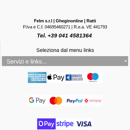
Felm s.r.l | Gheginonline | Ratti
P.Iva e C.f. 04695460271 | R.e.a. VE 441793
Tel. +39 041 4581364
Seleziona dal menu links