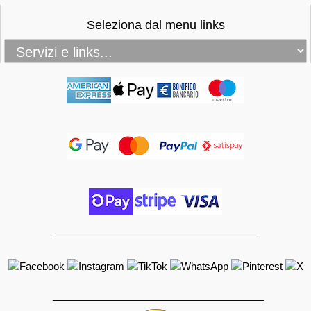
Seleziona dal menu links
_____________________________________
______________________________________