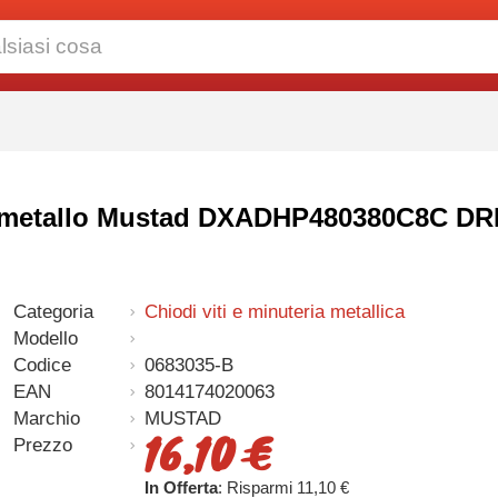
Viti metallo Mustad DXADHP480380C8C D
Categoria
Chiodi viti e minuteria metallica
Modello
Codice
0683035-B
EAN
8014174020063
Marchio
MUSTAD
16,10 €
Prezzo
In Offerta
: Risparmi 11,10 €