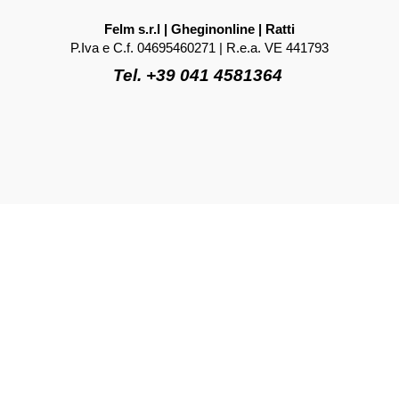
Felm s.r.l | Gheginonline | Ratti
P.Iva e C.f. 04695460271 | R.e.a. VE 441793
Tel. +39 041 4581364