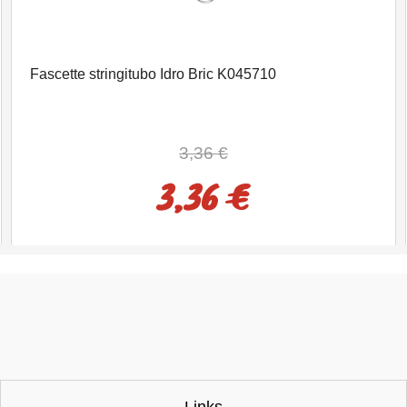
Fascette stringitubo Idro Bric K045710
3,36 €
3,36 €
Links