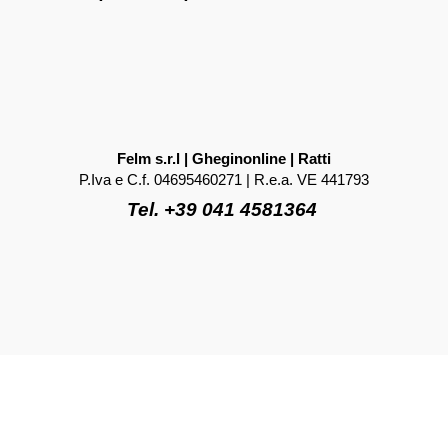
Felm s.r.l | Gheginonline | Ratti
P.Iva e C.f. 04695460271 | R.e.a. VE 441793
Tel. +39 041 4581364