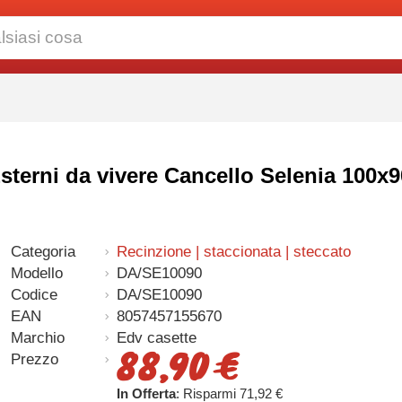
Esterni da vivere Cancello Selenia 100x
Categoria
Recinzione | staccionata | steccato
Modello
DA/SE10090
Codice
DA/SE10090
EAN
8057457155670
Marchio
Edv casette
88,90 €
Prezzo
In Offerta
: Risparmi 71,92 €