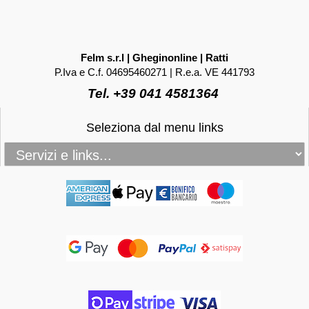
Felm s.r.l | Gheginonline | Ratti
P.Iva e C.f. 04695460271 | R.e.a. VE 441793
Tel. +39 041 4581364
Seleziona dal menu links