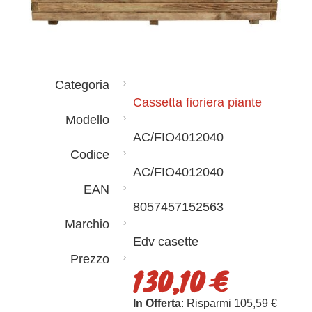
Categoria
Cassetta fioriera piante
Modello
AC/FIO4012040
Codice
AC/FIO4012040
EAN
8057457152563
Marchio
Edv casette
Prezzo
130,10 €
In Offerta
: Risparmi 105,59 €