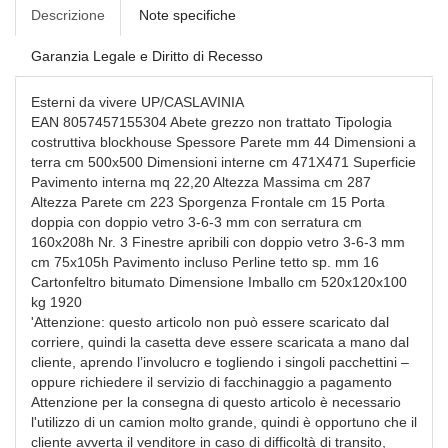
Descrizione
Note specifiche
Garanzia Legale e Diritto di Recesso
Esterni da vivere UP/CASLAVINIA
EAN 8057457155304 Abete grezzo non trattato Tipologia
costruttiva blockhouse Spessore Parete mm 44 Dimensioni a
terra cm 500x500 Dimensioni interne cm 471X471 Superficie
Pavimento interna mq 22,20 Altezza Massima cm 287
Altezza Parete cm 223 Sporgenza Frontale cm 15 Porta
doppia con doppio vetro 3-6-3 mm con serratura cm
160x208h Nr. 3 Finestre apribili con doppio vetro 3-6-3 mm
cm 75x105h Pavimento incluso Perline tetto sp. mm 16
Cartonfeltro bitumato Dimensione Imballo cm 520x120x100
kg 1920
'Attenzione: questo articolo non può essere scaricato dal
corriere, quindi la casetta deve essere scaricata a mano dal
cliente, aprendo l’involucro e togliendo i singoli pacchettini –
oppure richiedere il servizio di facchinaggio a pagamento
Attenzione per la consegna di questo articolo è necessario
l'utilizzo di un camion molto grande, quindi è opportuno che il
cliente avverta il venditore in caso di difficoltà di transito,