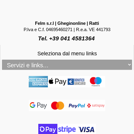
Felm s.r.l | Gheginonline | Ratti
P.Iva e C.f. 04695460271 | R.e.a. VE 441793
Tel. +39 041 4581364
Seleziona dal menu links