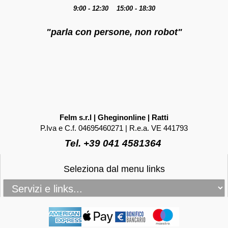
9:00 - 12:30 15:00 - 18:30
"parla con persone, non robot"
Felm s.r.l | Gheginonline | Ratti
P.Iva e C.f. 04695460271 | R.e.a. VE 441793
Tel. +39 041 4581364
Seleziona dal menu links