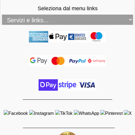
Seleziona dal menu links
_____________________________________
______________________________________