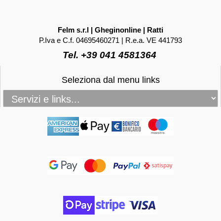
Felm s.r.l | Gheginonline | Ratti
P.Iva e C.f. 04695460271 | R.e.a. VE 441793
Tel. +39 041 4581364
Seleziona dal menu links