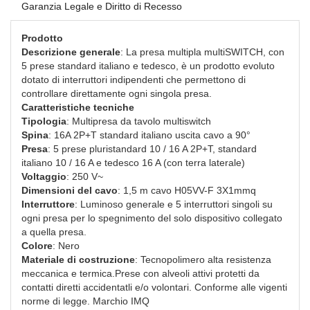
Garanzia Legale e Diritto di Recesso
Prodotto
Descrizione generale
: La presa multipla multiSWITCH, con
5 prese standard italiano e tedesco, è un prodotto evoluto
dotato di interruttori indipendenti che permettono di
controllare direttamente ogni singola presa.
Caratteristiche tecniche
Tipologia
: Multipresa da tavolo multiswitch
Spina
: 16A 2P+T standard italiano uscita cavo a 90°
Presa
: 5 prese pluristandard 10 / 16 A 2P+T, standard
italiano 10 / 16 A e tedesco 16 A (con terra laterale)
Voltaggio
: 250 V~
Dimensioni del cavo
: 1,5 m cavo H05VV-F 3X1mmq
Interruttore
: Luminoso generale e 5 interruttori singoli su
ogni presa per lo spegnimento del solo dispositivo collegato
a quella presa.
Colore
: Nero
Materiale di costruzione
: Tecnopolimero alta resistenza
meccanica e termica.Prese con alveoli attivi protetti da
contatti diretti accidentatli e/o volontari. Conforme alle vigenti
norme di legge. Marchio IMQ