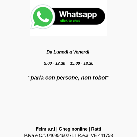
Da Lunedì a Venerdì
9:00 - 12:30 15:00 - 18:30
"parla con persone, non robot"
Felm s.r.l | Gheginonline | Ratti
P.Iva e C.f. 04695460271 | R.e.a. VE 441793