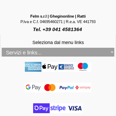
Felm s.r.l | Gheginonline | Ratti
P.Iva e C.f. 04695460271 | R.e.a. VE 441793
Tel. +39 041 4581364
Seleziona dal menu links