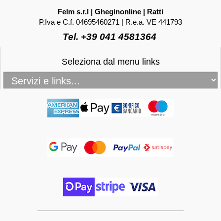
Felm s.r.l | Gheginonline | Ratti
P.Iva e C.f. 04695460271 | R.e.a. VE 441793
Tel. +39 041 4581364
Seleziona dal menu links
_____________________________________