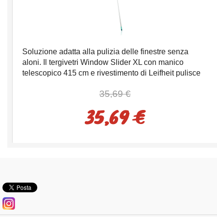
Soluzione adatta alla pulizia delle finestre senza
aloni. Il tergivetri Window Slider XL con manico
telescopico 415 cm e rivestimento di Leifheit pulisce
efficacemente le finestre anche nei punti più difficili.
35,69 €
Grazie al manico telescopico estraibile, il tergivetri
Window Slider XL può raggiungere una lunghezza di
35,69 €
4,15 metri. Grazie a questa caratteristica è la
soluzione ideale per la pulizia delle finestre alte e dei
lucernari. Grazie al panno in microfibra in dotazione è
possibile lavare anche finestre di