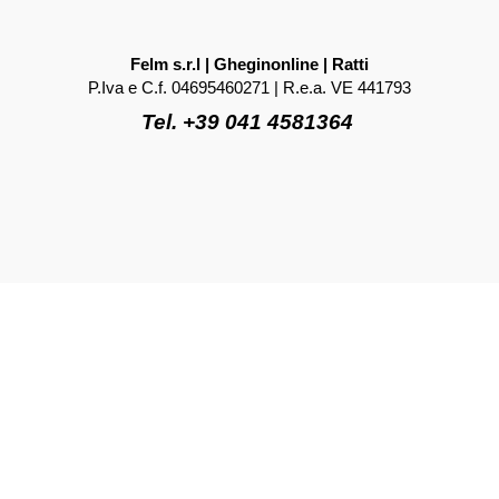
Felm s.r.l | Gheginonline | Ratti
P.Iva e C.f. 04695460271 | R.e.a. VE 441793
Tel. +39 041 4581364