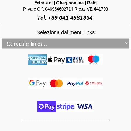
Felm s.r.l | Gheginonline | Ratti
P.Iva e C.f. 04695460271 | R.e.a. VE 441793
Tel. +39 041 4581364
Seleziona dal menu links
_____________________________________