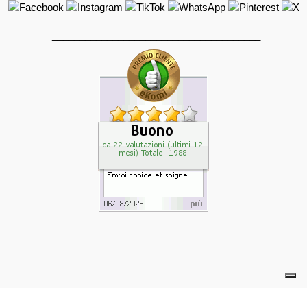
______________________________________
powered by eelimedia