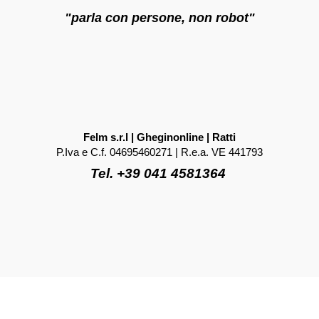
"parla con persone, non robot"
Felm s.r.l | Gheginonline | Ratti
P.Iva e C.f. 04695460271 | R.e.a. VE 441793
Tel. +39 041 4581364