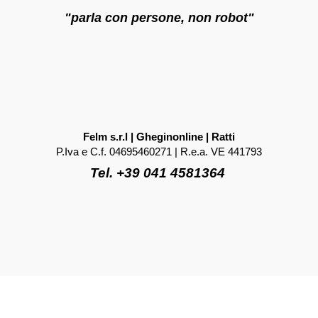
"parla con persone, non robot"
Felm s.r.l | Gheginonline | Ratti
P.Iva e C.f. 04695460271 | R.e.a. VE 441793
Tel. +39 041 4581364