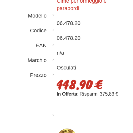
Cime per ormeggio e
parabordi
Modello
06.478.20
Codice
06.478.20
EAN
n/a
Marchio
Osculati
Prezzo
448,90 €
In Offerta
: Risparmi 375,83 €