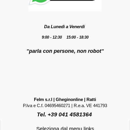
Da Lunedì a Venerdì
9:00 - 12:30 15:00 - 18:30
"parla con persone, non robot"
Felm s.r.l | Gheginonline | Ratti
P.Iva e C.f. 04695460271 | R.e.a. VE 441793
Tel. +39 041 4581364
Seleziona dal menu links