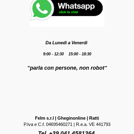
Da Lunedì a Venerdì
9:00 - 12:30 15:00 - 18:30
"parla con persone, non robot"
Felm s.r.l | Gheginonline | Ratti
P.Iva e C.f. 04695460271 | R.e.a. VE 441793
Tel. +39 041 4581364