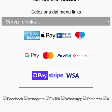
Seleziona dal menu links
_____________________________________
______________________________________