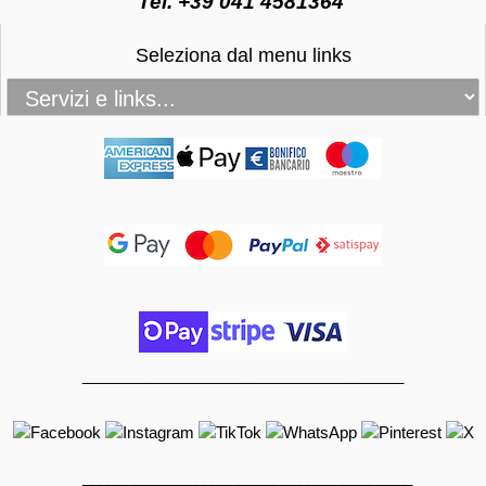
P.Iva e C.f. 04695460271 | R.e.a. VE 441793
Tel. +39 041 4581364
Seleziona dal menu links
_____________________________________