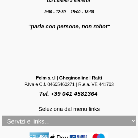
Da Lunedì a Venerdì
9:00 - 12:30 15:00 - 18:30
"parla con persone, non robot"
Felm s.r.l | Gheginonline | Ratti
P.Iva e C.f. 04695460271 | R.e.a. VE 441793
Tel. +39 041 4581364
Seleziona dal menu links