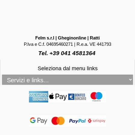
Felm s.r.l | Gheginonline | Ratti
P.Iva e C.f. 04695460271 | R.e.a. VE 441793
Tel. +39 041 4581364
Seleziona dal menu links