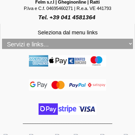
Felm s.r.l | Gheginonline | Ratti
P.Iva e C.f. 04695460271 | R.e.a. VE 441793
Tel. +39 041 4581364
Seleziona dal menu links
_____________________________________