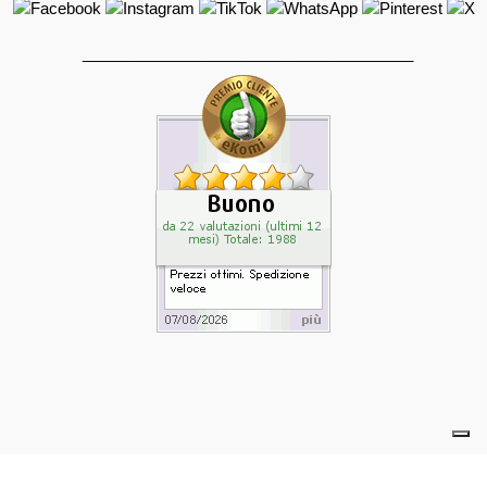
______________________________________
powered by eelimedia