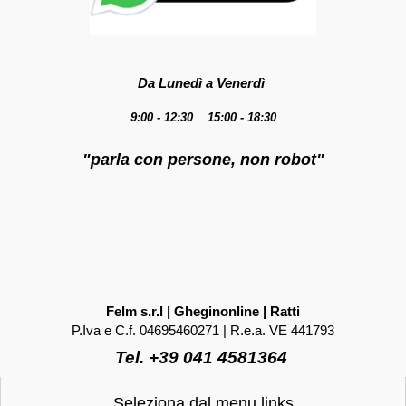
Da Lunedì a Venerdì
9:00 - 12:30 15:00 - 18:30
"parla con persone, non robot"
Felm s.r.l | Gheginonline | Ratti
P.Iva e C.f. 04695460271 | R.e.a. VE 441793
Tel. +39 041 4581364
Seleziona dal menu links