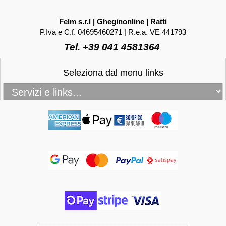
Felm s.r.l | Gheginonline | Ratti
P.Iva e C.f. 04695460271 | R.e.a. VE 441793
Tel. +39 041 4581364
Seleziona dal menu links
_____________________________________