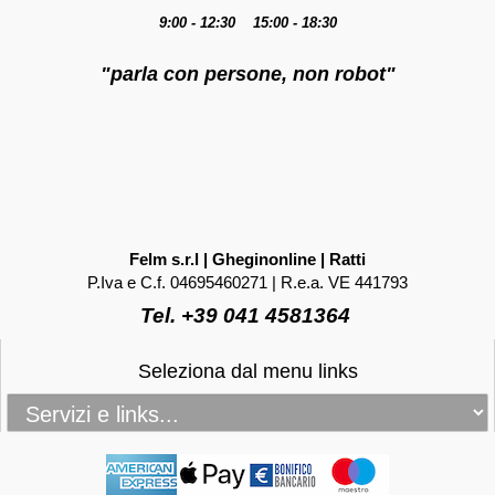
9:00 - 12:30 15:00 - 18:30
"parla con persone, non robot"
Felm s.r.l | Gheginonline | Ratti
P.Iva e C.f. 04695460271 | R.e.a. VE 441793
Tel. +39 041 4581364
Seleziona dal menu links